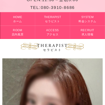
TEL:
080-3910-8686
HOME
THERAPIST
SYSTEM
ホーム
セラピスト
料金システム
ROOM
ACCESS
RECRUIT
店内風景
アクセス
求人情報
THERAPIST
セラピスト